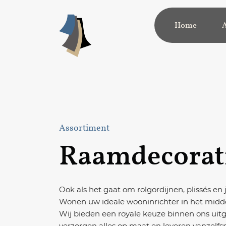
Ga naar inhoud
Home
Assortiment
Raamdecorat
Ook als het gaat om rolgordijnen, plissés en 
Wonen uw ideale wooninrichter in het midd
Wij bieden een royale keuze binnen ons uit
verzorgen alles op maat en leveren vanzelfsp