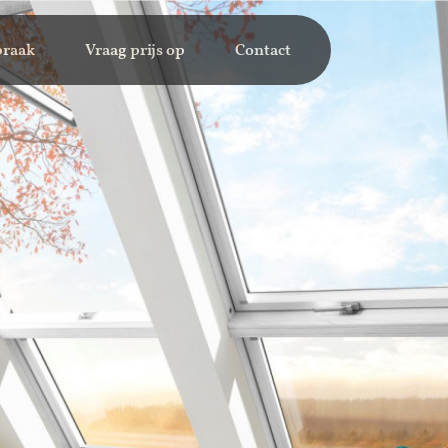
praak
Vraag prijs op
Contact