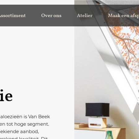
Assortiment
Over ons
Atelier
Maak een afs
ie
jaloezieën is Van Beek
en tot hoge segment.
gekiende aanbod,
rekend kwaliteit. Dit